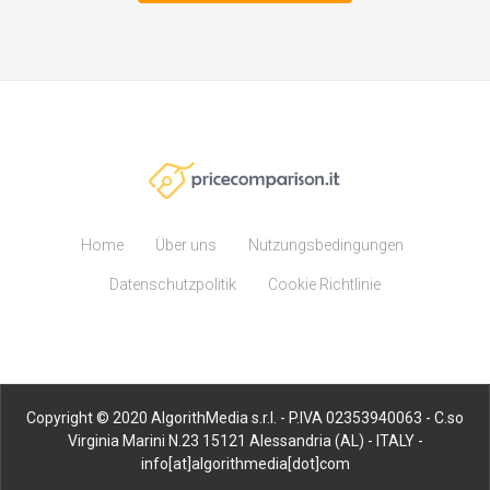
Home
Über uns
Nutzungsbedingungen
Datenschutzpolitik
Cookie Richtlinie
Copyright © 2020 AlgorithMedia s.r.l. - P.IVA 02353940063 - C.so
Virginia Marini N.23 15121 Alessandria (AL) - ITALY -
info[at]algorithmedia[dot]com